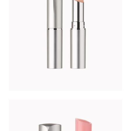
49
CFA