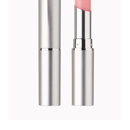
HAND CREME
Foundation
52
CFA