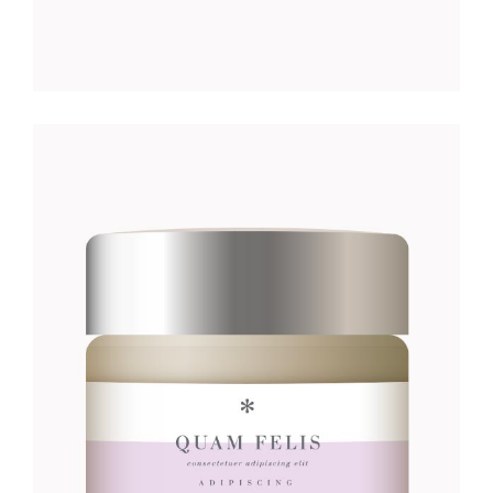
GULA CREME
Foundation
46
CFA