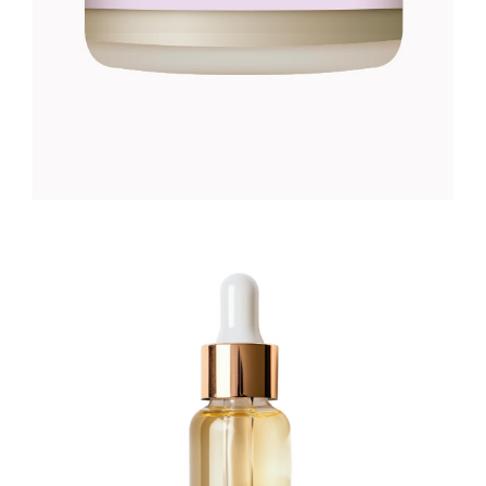
HIDRATING FACE SERUM
Foundation
56
CFA