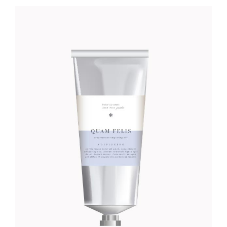
COCONUT HAND CREME
Foundation
28
CFA