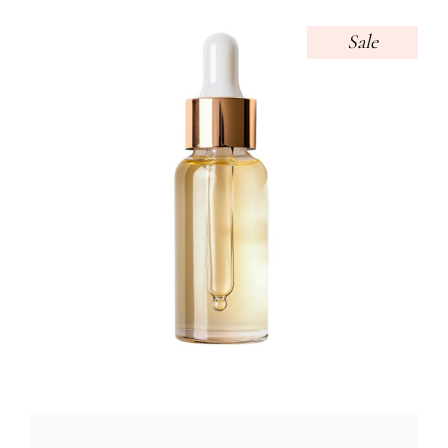
Sale
BEAUTY TONER
Foundation
52
CFA
45
CFA