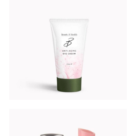
EYE DROPS
Foundation
18
CFA