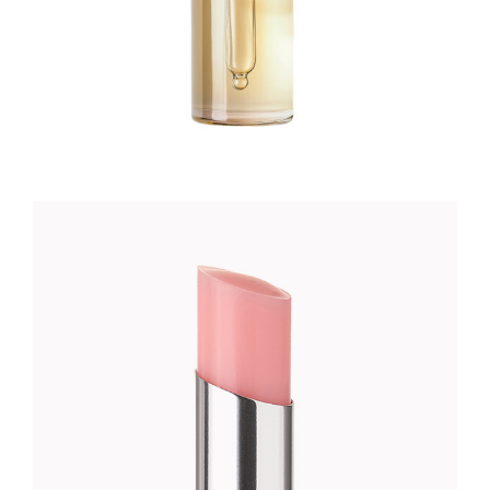
PEACH LIPSTICK
Foundation
35
CFA