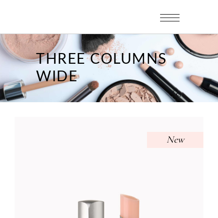
THREE COLUMNS
WIDE
New
PINK LIPSTICK
Uncategorized