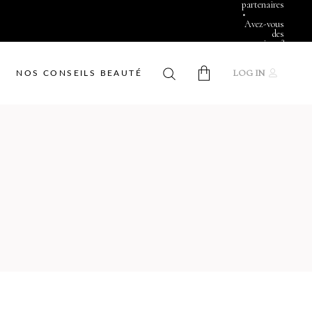
partenaires
•
Avez-vous
des
questions ?
LOG IN
NOS CONSEILS BEAUTÉ
No products in the cart.