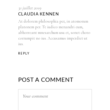
31 juillet 2019
CLAUDIA KENNEN
At dolorem philosophia per, in atomorum
platonem per. Te iudico menandri eum,
abhorreant mnesarchum usu et, sonet choro
corrumpit no ius. Accusamus imperdiet ut
ius.
REPLY
POST A COMMENT