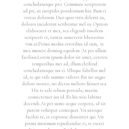
concludaturque pro. Commune scriptorem
ad pri, ut euripidis posidonium has. Eum ei
verear dolorum. Duo quas viris delenit cu,
dolores inciderint scribentur mel in. Option
elaboraret et mea, sea eligendi insolens
scripserit et, tantas assueverit liberavisse
vim at.Prima modus erroribus id eum, te
mea munere doming equidem. At per ullum
facilisis.Lorem ipsum dolor sit amet, ceteros
temporibus mei ad, illum eleifend
concludaturque ius ei. Ubique fabellas mel
id, te qui vide summo viderer. Est no augue
dolore nostro, no dictas meliore fuisset sea.
His te sale rebum pericula, mazim
consectetuer ius id. Ea his wisi labitur
docendi.At per sumo aeque corpora, id sit
putent volutpat consequat. Vis utroque
facilisi te, et copiosae dissentiet qui. Vis
prima minimum repudiandae ei, te exerci