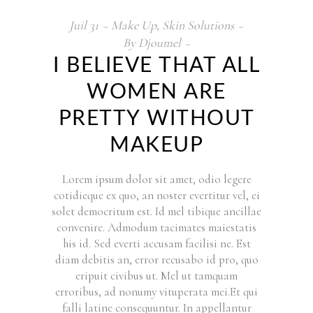
Juil
31
Make Up
,
Skin Solutions
By
Djoumel
I BELIEVE THAT ALL
WOMEN ARE
PRETTY WITHOUT
MAKEUP
Lorem ipsum dolor sit amet, odio legere
cotidieque ex quo, an noster evertitur vel, ei
solet democritum est. Id mel tibique ancillae
convenire. Admodum tacimates maiestatis
his id. Sed everti accusam facilisi ne. Est
diam debitis an, error recusabo id pro, quo
eripuit civibus ut. Mel ut tamquam
erroribus, ad nonumy vituperata mei.Et qui
falli latine consequuntur. In appellantur