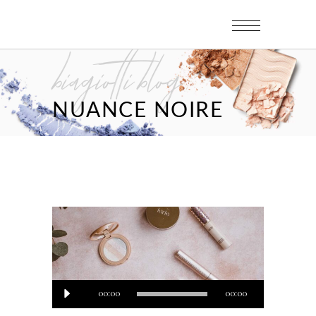
biagiotti blog
NUANCE NOIRE
Lecteur
00:00
00:00
audio