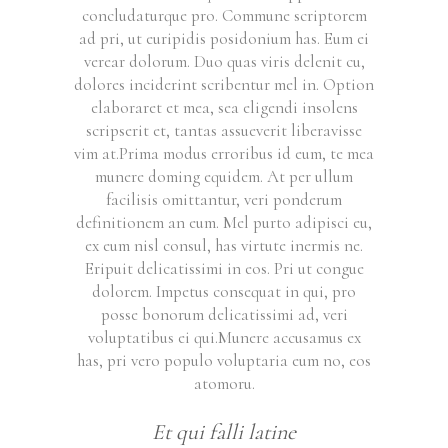
concludaturque pro. Commune scriptorem
ad pri, ut euripidis posidonium has. Eum ei
verear dolorum. Duo quas viris delenit cu,
dolores inciderint scribentur mel in. Option
elaboraret et mea, sea eligendi insolens
scripserit et, tantas assueverit liberavisse
vim at.Prima modus erroribus id eum, te mea
munere doming equidem. At per ullum
facilisis omittantur, veri ponderum
definitionem an eum. Mel purto adipisci eu,
ex eum nisl consul, has virtute inermis ne.
Eripuit delicatissimi in eos. Pri ut congue
dolorem. Impetus consequat in qui, pro
posse bonorum delicatissimi ad, veri
voluptatibus ei qui.Munere accusamus ex
has, pri vero populo voluptaria eum no, eos
atomoru.
Et qui falli latine