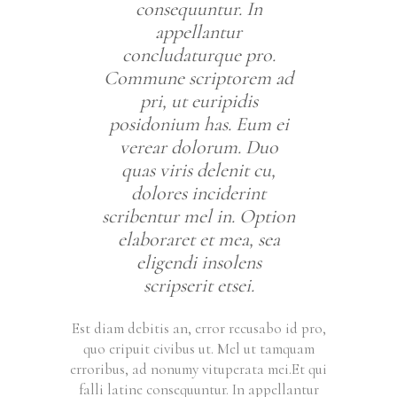
consequuntur. In
appellantur
concludaturque pro.
Commune scriptorem ad
pri, ut euripidis
posidonium has. Eum ei
verear dolorum. Duo
quas viris delenit cu,
dolores inciderint
scribentur mel in. Option
elaboraret et mea, sea
eligendi insolens
scripserit etsei.
Est diam debitis an, error recusabo id pro,
quo eripuit civibus ut. Mel ut tamquam
erroribus, ad nonumy vituperata mei.Et qui
falli latine consequuntur. In appellantur