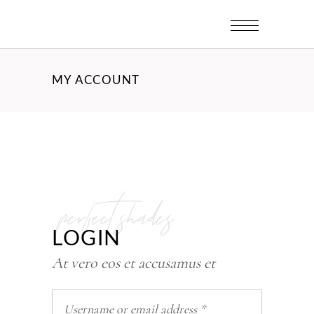
MY ACCOUNT
perfect shades
LOGIN
At vero eos et accusamus et