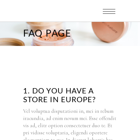
FAQ PAGE
1. DO YOU HAVE A
STORE IN EUROPE?
Vel voluptua disputationi in, mei in rebum
iracundia, ad enim novum mei. Esse offendit
vis ad, elitr option consectetuer duo te. Et
pri vidisse voluptaria, eligendi oportere
eloquentiam te quo. In diceret lobortis has,