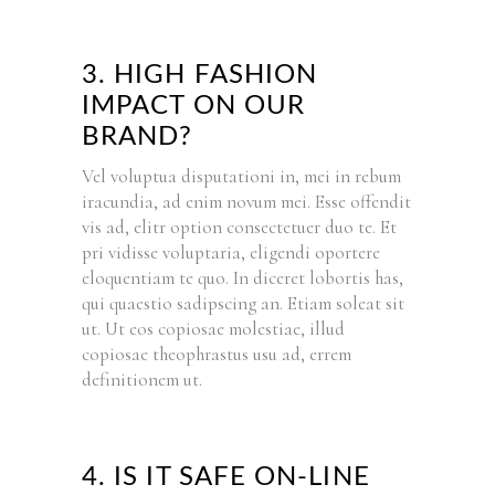
3. HIGH FASHION
IMPACT ON OUR
BRAND?
Vel voluptua disputationi in, mei in rebum
iracundia, ad enim novum mei. Esse offendit
vis ad, elitr option consectetuer duo te. Et
pri vidisse voluptaria, eligendi oportere
eloquentiam te quo. In diceret lobortis has,
qui quaestio sadipscing an. Etiam soleat sit
ut. Ut eos copiosae molestiae, illud
copiosae theophrastus usu ad, errem
definitionem ut.
4. IS IT SAFE ON-LINE