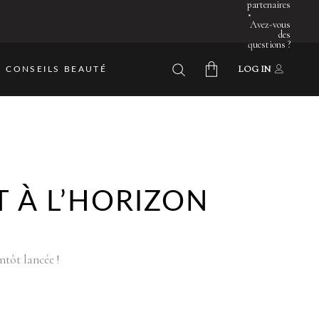
partenaires
•
Avez-vous
des
questions ?
LOG IN
 CONSEILS BEAUTÉ
No products in the cart.
 À L’HORIZON
ntôt lancée !